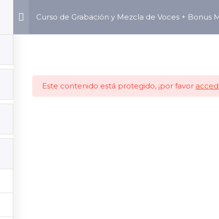
Curso de Grabación y Mezcla de Voces + Bonus M
Copyright © 2026 Coriprod
Este contenido está protegido, ¡por favor
acced