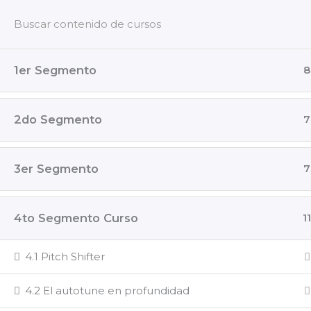
Ir
Inicio
Cursos
Sonido
al
contenido
1er Segmento
8
2do Segmento
7
3er Segmento
7
4to Segmento Curso
11
4.1 Pitch Shifter
4.2 El autotune en profundidad