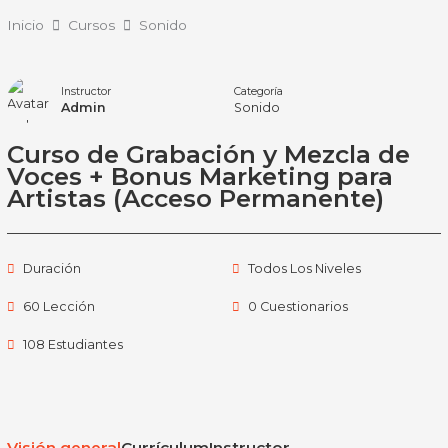
Ir
Inicio
Cursos
Sonido
al
contenido
Instructor
Categoría
Admin
Sonido
Curso de Grabación y Mezcla de
Voces + Bonus Marketing para
Artistas (Acceso Permanente)
Duración
Todos Los Niveles
60 Lección
0 Cuestionarios
108 Estudiantes
Visión general
Currículum
Instructor