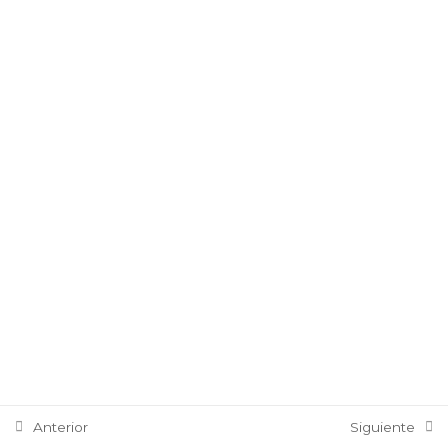
2.6 El tiempo y la Fase
2.7 Efectos basados en retardo
3er Segmento
7
4to Segmento Curso
11
5to Segmento
5
6to Segmento
14
Anterior
Siguiente