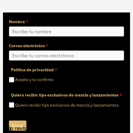
Nombre
*
Correo electrónico
*
Política de privacidad
*
Acepto y lo confirmo
Quiero recibir tips exclusivos de mezcla y lanzamientos
*
Quiero recibir tips exclusivos de mezcla y lanzamientos
Enviar
Tip: revisa la carpeta de “Promociones” y marca mi