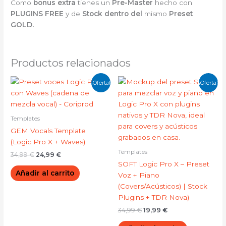
Como
bonus extra
tienes un
Pre-Master
hecho con
PLUGINS FREE
y de
Stock dentro del
mismo
Preset
GOLD.
Productos relacionados
El
El
El
El
¡Oferta!
¡Oferta!
precio
precio
precio
precio
original
actual
original
actual
era:
es:
era:
es:
34,99 €.
24,99 €.
34,99 €.
19,99 €.
Templates
GEM Vocals Template
(Logic Pro X + Waves)
Templates
34,99
€
24,99
€
SOFT Logic Pro X – Preset
Añadir al carrito
Voz + Piano
(Covers/Acústicos) | Stock
Plugins + TDR Nova)
34,99
€
19,99
€