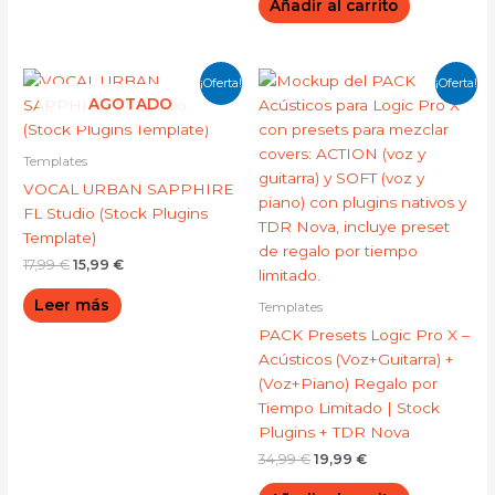
Añadir al carrito
El
El
El
El
¡Oferta!
¡Oferta!
precio
precio
precio
precio
AGOTADO
original
actual
original
actual
era:
es:
era:
es:
17,99 €.
15,99 €.
34,99 €.
19,99 €.
Templates
VOCAL URBAN SAPPHIRE
FL Studio (Stock Plugins
Template)
17,99
€
15,99
€
Leer más
Templates
PACK Presets Logic Pro X –
Acústicos (Voz+Guitarra) +
(Voz+Piano) Regalo por
Tiempo Limitado | Stock
Plugins + TDR Nova
34,99
€
19,99
€