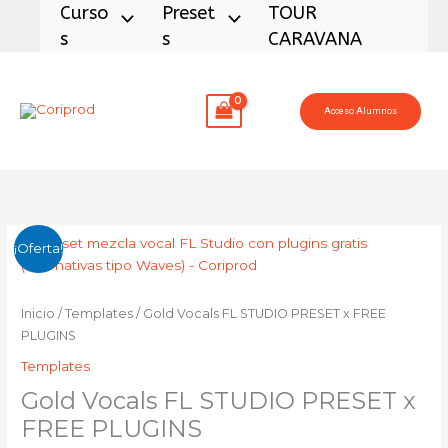
Ir
Curso
Preset
TOUR
al
S
S
CARAVANA
contenido
Acceso Alumnos
El
El
Gold
¡Oferta!
precio
precio
Vocals
original
actual
FL
era:
es:
STUDIO
Inicio
/
Templates
/ Gold Vocals FL STUDIO PRESET x FREE
24,99 €.
19,99 €.
PRESET
PLUGINS
x
Templates
FREE
Gold Vocals FL STUDIO PRESET x
PLUGINS
cantidad
FREE PLUGINS