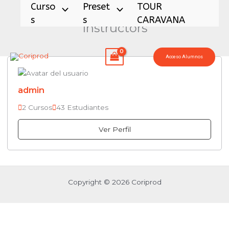
Ir
Curso
Preset
TOUR
al
S
S
CARAVANA
Instructors
contenido
Acceso Alumnos
admin
2 Cursos
43 Estudiantes
Ver Perfil
Copyright © 2026 Coriprod