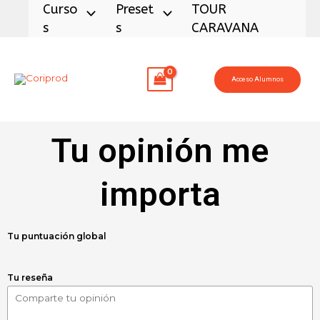
Ir
Curso
Preset
TOUR
al
S
S
CARAVANA
contenido
Acceso Alumnos
Tu opinión me
importa
Tu puntuación global
Tu reseña