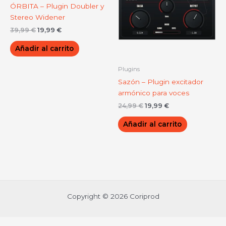
ÓRBITA – Plugin Doubler y
Stereo Widener
39,99
€
19,99
€
Añadir al carrito
Plugins
Sazón – Plugin excitador
armónico para voces
24,99
€
19,99
€
Añadir al carrito
Copyright © 2026 Coriprod